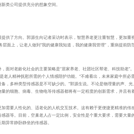
创新类公司提供充分的想象空间。
供了方向。郭源生向记者采访时表示，智慧养老更注重智慧，更加重视
务层面上，让老人做到“我的健康我知道，我的健康我管理”，重病提前防
面对老龄化社会的主要策略是“居家养老、社团社区帮老、科技助老”。
三是老人精神抚慰所需的个人情感陪护功能。“不难看出，未来家庭中所必
设备，多种类型传感器是不可缺少的。”郭源生说。不论是物理量的声、光
物量的细胞、病毒、生物电等传感器都将有一定程度的创新需求，并且有
需要人性化的、适老化的人机交互技术。这有赖于更便捷更精准的传感
传感器等。目前，空巢老人占一定比例，安全性是个重大要求，需要大量
长期异常静卧静坐的传感器。